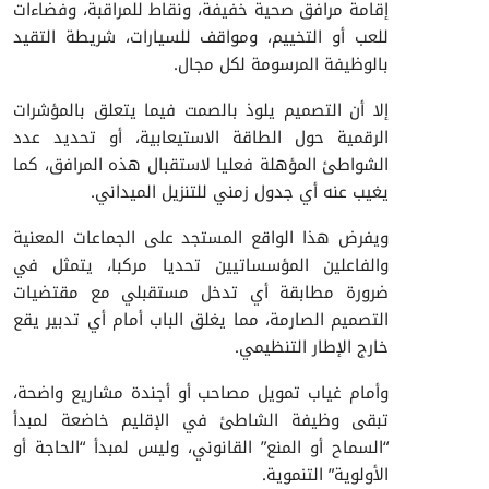
إقامة مرافق صحية خفيفة، ونقاط للمراقبة، وفضاءات
للعب أو التخييم، ومواقف للسيارات، شريطة التقيد
بالوظيفة المرسومة لكل مجال.
إلا أن التصميم يلوذ بالصمت فيما يتعلق بالمؤشرات
الرقمية حول الطاقة الاستيعابية، أو تحديد عدد
الشواطئ المؤهلة فعليا لاستقبال هذه المرافق، كما
يغيب عنه أي جدول زمني للتنزيل الميداني.
​ويفرض هذا الواقع المستجد على الجماعات المعنية
والفاعلين المؤسساتيين تحديا مركبا، يتمثل في
ضرورة مطابقة أي تدخل مستقبلي مع مقتضيات
التصميم الصارمة، مما يغلق الباب أمام أي تدبير يقع
خارج الإطار التنظيمي.
وأمام غياب تمويل مصاحب أو أجندة مشاريع واضحة،
تبقى وظيفة الشاطئ في الإقليم خاضعة لمبدأ
“السماح أو المنع” القانوني، وليس لمبدأ “الحاجة أو
الأولوية” التنموية.