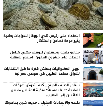
الاعتداء على رئيس نادي البوغاز للدراجات بطنجة
يثير موجة تضامن واستنكار
محامو طنجة يستعدون لتوقف مهني شامل
احتجاجا على مشروع القانون المنظم للمهنة
لوبي العشوائيات يستغل فترة ما قبل الانتخابات
لاغراق جماعة العليين في فوضى عمرانية
سباق الصيف المربح .. كيف تخوض شركات
الملاحة “حربا نفسية” مبكرة لاقتناص ملايين
العائدين إلى المغرب؟
طنجة والانتخابات المقبلة .. مدينة كبرى يحاصرها