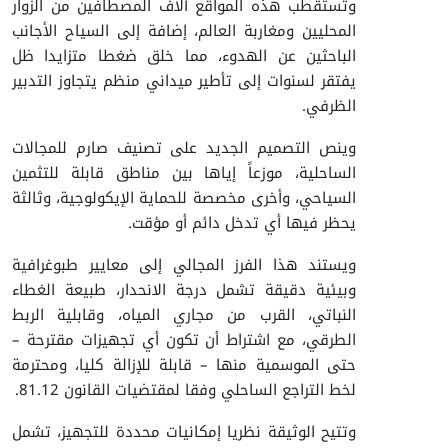
وتستقطب هذه المواقع آلاف المصطافين من الزوار
المحليين ومغاربة العالم، إضافة إلى السياح الأجانب
الباحثين عن الهدوء، مما خلق ضغطا متزايدا ظل
يفتقر لسنوات إلى تأطير ميداني منظم يتجاوز التدبير
الظرفي.
​وينص التصميم الجديد على تصنيف صارم للمجالات
الساحلية، موزعاً إياها بين مناطق قابلة للتثمين
السياحي، وأخرى مخصصة للحماية الإيكولوجية، وثالثة
يحظر فيها أي تدخل دائم أو مؤقت.
ويستند هذا الفرز المجالي إلى معايير طبوغرافية
وبيئية دقيقة تشمل درجة الانحدار، طبيعة الغطاء
النباتي، القرب من مجاري المياه، وقابلية الربط
الطرقي، مع اشتراط أن تكون أي تجهيزات مقترحة –
حتى الموسمية منها – قابلة للإزالة كليا، ومحترمة
لخط التراجع الساحلي وفقا لمقتضيات القانون 81.12.
​وتتيح الوثيقة نظريا إمكانيات محددة للتجهيز، تشمل