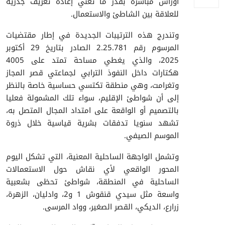
أوراش مباشرة بقدر ما تعني إعادة تعريف جذرية
للعلاقة بين الشاطئ والاستعمال.
​وتندرج هذه الترتيبات الجديدة في إطار مقتضيات
المرسوم رقم 2.25.781 الصادر بتاريخ 29 أكتوبر
2025، والذي يغطي مساحة تمتد على 4005
هكتارات داخل النفوذ الترابي لجماعتي قصر المجاز
وتغرامت، وهي منطقة تكتسي حساسية خاصة بالنظر
إلى أن شواطئ الإقليم، سواء تلك المشمولة فعليا
بالتصميم أو الواقعة على امتداد المجال المتصل به،
تشهد سنويا تدفقات بشرية قياسية خلال ذروة
الموسم الصيفي.
​وتشمل الواجهة الساحلية المعنية، التي تشكل اليوم
المحور الواقعي لأي نقاش حول الاستعمالات
الساحلية في المنطقة، شواطئ تحظى بشعبية
واسعة مثل سيدي قنقوش 1 و2، وادليان، الزهرة،
زرارع، الديكي، القصر الصغير، وواد المرسى.