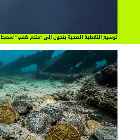
توسيع التغطية الصحية يتحول إلى “منجم ذهب” لمصحا