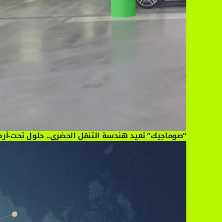
“صوماجيك” تعيد هندسة التنقل الحضري.. حلول تحت-أرض