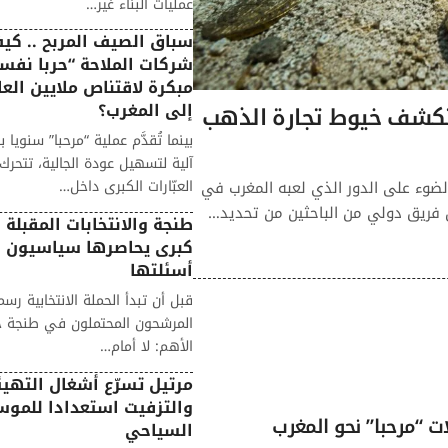
عمليات البناء غير…
سباق الصيف المربح .. ك
شركات الملاحة “حربا نفسي
مبكرة لاقتناص ملايين العا
إلى المغرب؟
 تكشف خيوط تجارة الذهب
بينما تُقدَّم عملية “مرحبا” سنويا با
آلية لتسهيل عودة الجالية، تتحر
العبّارات الكبرى داخل…
الضوء على الدور الذي لعبه المغرب في
ن فريق دولي من الباحثين من تحديد…
طنجة والانتخابات المقبلة .
كبرى يحاصرها سياسيون 
أسئلتها
قبل أن تبدأ الحملة الانتخابية رسمي
المرشحون المحتملون في طنجة 
الأهم: لا أمام…
مرتيل تسرّع أشغال التهيئ
والتزفيت استعدادا للمو
السياحي