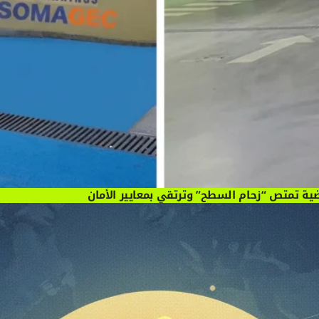
ية تمتص “زحام السطح” وترتقي بمعايير الأمان