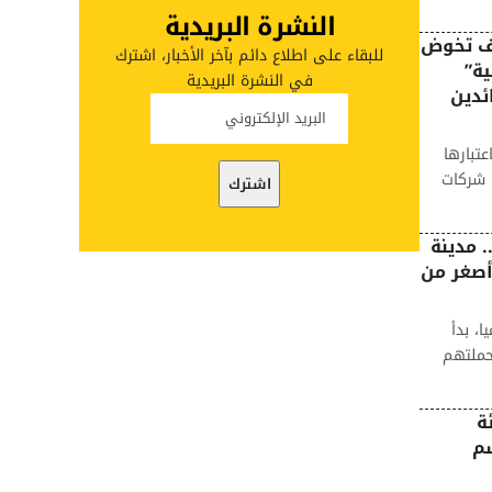
النشرة البريدية
يف تخوض
للبقاء على اطلاع دائم بآخر الأخبار، اشترك
ة”
في النشرة البريدية
ئدين
عتبارها
ك شركات
. مدينة
أصغر من
ا، بدأ
حملتهم
ة
سم