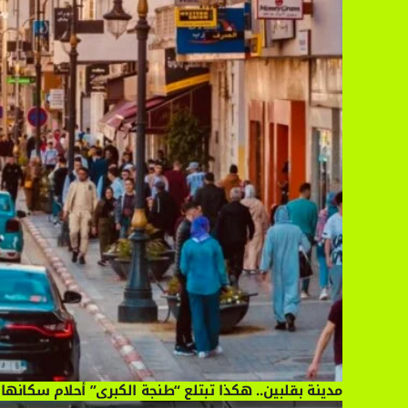
مدينة بقلبين.. هكذا تبتلع “طنجة الكبرى” أحلام سكانها