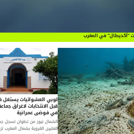
ت “أكديطال” في المغرب
لوبي العشوائيات يستغل فت
قبل الانتخابات لاغراق جماعة
في فوضى عمرانية
الشمال نيوز من تطوان تسجل جم
العليين القروية بشمال المغرب تز