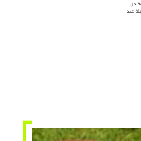
ة من
يئة عدد