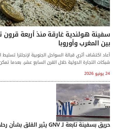
سفينة هولندية غارقة منذ أربعة قرون
بين المغرب وأوروبا
أعاد اكتشاف أثري قبالة السواحل الجنوبية لإنجلترا تسليط 
شبكات التجارة الدولية خلال القرن السابع عشر، بعدما تمك
24 يونيو 2026
حريق بسفينة تابعة لـ GNV يثير القلق بشأن رحلات “مرحبا” نحو المغرب