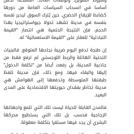
أساسا في انسحاب السياسات العامة من دورها
كضابط للإيقاع الحضري. حين يُترك السوق ليدير نفسه
بنفسه في مدينة تشهد تحولا جيواستراتيجيا بهذا
الحجم، فإن النتيجة الحتمية هي انتصار “القيمة
التبادلية” للعقار على “القيمة الاستعمالية” له.
إن طنجة تدفع اليوم ضريبة نجاحها المتوقع. فالبنيات
التحتية الهائلة والربط اللوجستي لم ترفع فقط من
جاذبية المدينة، بل رفعت أيضا من “تكلفة الدخول”
إليها والبقاء فيها. ومع ذلك، فإن مدينة تلفظ
طبقتها المتوسطة وتدفعها إلى الهوامش هي
مدينة تخاطر بفقدان حيويتها الاقتصادية على المدى
البعيد.
فالمدن القابلة للحياة ليست تلك التي تلمع واجهاتها
الزجاجية فحسب، بل تلك التي يستطيع محركها
البشري أن يجد فيها مستقرا بتكلفة معقولة.