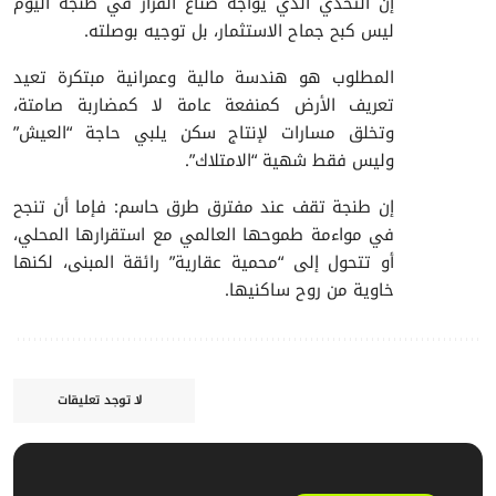
إن التحدي الذي يواجه صناع القرار في طنجة اليوم
ليس كبح جماح الاستثمار، بل توجيه بوصلته.
المطلوب هو هندسة مالية وعمرانية مبتكرة تعيد
تعريف الأرض كمنفعة عامة لا كمضاربة صامتة،
وتخلق مسارات لإنتاج سكن يلبي حاجة “العيش”
وليس فقط شهية “الامتلاك”.
إن طنجة تقف عند مفترق طرق حاسم: فإما أن تنجح
في مواءمة طموحها العالمي مع استقرارها المحلي،
أو تتحول إلى “محمية عقارية” رائقة المبنى، لكنها
خاوية من روح ساكنيها.
لا توجد تعليقات