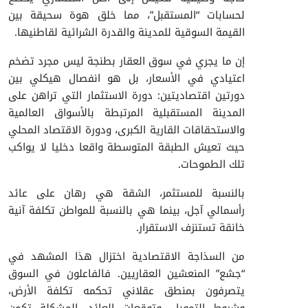
لحسابات “المستقبل”، مما خلق هوة سحيقة بين
القيمة السوقية للمدينة والقدرة الشرائية لقاطنيها.
إن ما يجري في سوق العقار بطنجة ليس مجرد تضخم
اعتيادي في الأسعار، بل هو انفصال هيكلي بين
دورتين اقتصاديتين: دورة الاستثمار التي تراهن على
المدينة المستقبلية المرتبطة بالأسواق العالمية
والاستحقاقات القارية الكبرى، ودورة الاقتصاد المحلي
حيث تعيش الطبقة المتوسطة واقعا دخليا لا يواكب
تلك الطموحات.
بالنسبة للمستثمر، الشقة هي رهان على عائد
رأسمالي آجل، بينما هي بالنسبة للمواطن تكلفة آنية
خانقة تستنزف الاستقرار.
من السذاجة الاقتصادية اختزال هذا المشهد في
“جشع” المنعشين العقاريين. فالفاعلون في السوق
يتصرفون بمنطق عقلاني تحكمه تكلفة الأرض،
وشروط التمويل، وتوقعات العائد. المشكلة تكمن