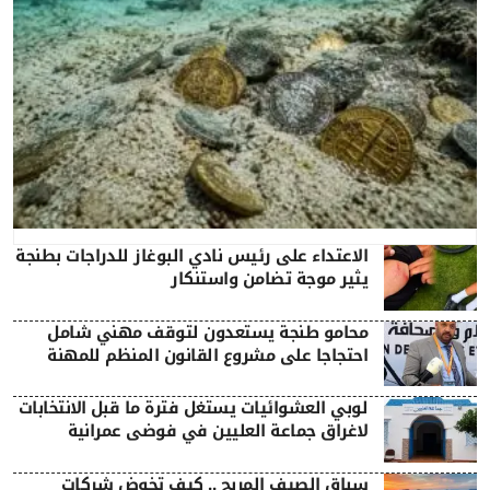
الاعتداء على رئيس نادي البوغاز للدراجات بطنجة
يثير موجة تضامن واستنكار
محامو طنجة يستعدون لتوقف مهني شامل
احتجاجا على مشروع القانون المنظم للمهنة
لوبي العشوائيات يستغل فترة ما قبل الانتخابات
لاغراق جماعة العليين في فوضى عمرانية
سباق الصيف المربح .. كيف تخوض شركات