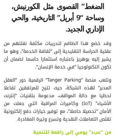
الضغط” القصوى مثل الكورنيش،
وساحة “9 أبريل” التاريخية، والحي
الإداري الجديد.
وقد خضع هذا الطاقم لتدريبات مكثفة نقلتهم من
عقلية الحراسة التقليدية إلى “ثقافة الخدمة”، وهو ما
يشير إليه بوهريز باعتباره استثمارا حاسما لضمان أن
تكون التكنولوجيا “في خدمة الإنسان”.
وتلعب منصة “Tanger Parking” الرقمية دور “العقل
المدبر” لهذه الشبكة، حيث تتيح للمرتفقين تفاعلا
لحظيا مع حالة المواقف، مدعومة بتقنيات “إنترنت
الأشياء” (IoT) وكاميرات المراقبة التي جعلت من
الأمان “تحصيلا حاصلا”، مع توفير خيارات دفع إلكترونية
تقلص التعاملات النقدية وتسرع وتيرة المغادرة.
من “عبء” يومي إلى رافعة للتنمية