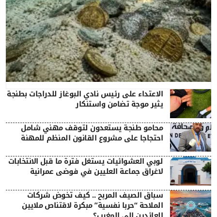
الاعتداء على رئيس نادي البوغاز للدراجات بطنجة
يثير موجة تضامن واستنكار
محامو طنجة يستعدون لتوقف مهني شامل
احتجاجا على مشروع القانون المنظم للمهنة
لوبي العشوائيات يستغل فترة ما قبل الانتخابات
لاغراق جماعة العليين في فوضى عمرانية
سباق الصيف المربح .. كيف تخوض شركات
الملاحة “حربا نفسية” مبكرة لاقتناص ملايين
العائدين إلى المغرب؟