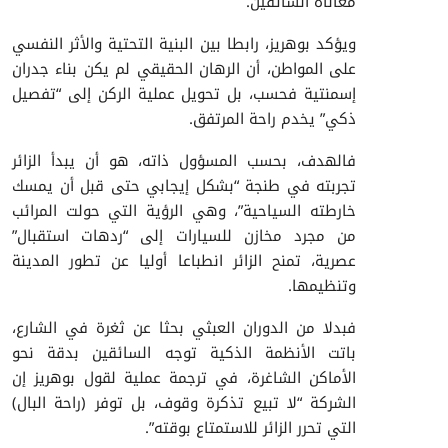
معاناة السائقين.
ويؤكد بوهريز، رابطا بين البنية التحتية والأثر النفسي
على المواطن، أن الرهان الحقيقي لم يكن بناء جدران
إسمنتية فحسب، بل تحويل عملية الركن إلى “تفصيل
ذكي” يخدم راحة المرتفق.
فالهدف، بحسب المسؤول ذاته، هو أن يبدأ الزائر
تجربته في طنجة “بشكل إيجابي حتى قبل أن يمسك
خارطته السياحية”، وهي الرؤية التي حولت المرائب
من مجرد مخازن للسيارات إلى “ردهات استقبال”
عصرية، تمنح الزائر انطباعا أوليا عن تطور المدينة
وتنظيمها.
فبدلا من الدوران العبثي بحثا عن ثغرة في الشارع،
باتت الأنظمة الذكية توجه السائقين بدقة نحو
الأماكن الشاغرة، في ترجمة عملية لقول بوهريز إن
الشركة “لا تبيع تذكرة وقوف، بل توفر (راحة البال)
التي تحرر الزائر للاستمتاع بوقته”.