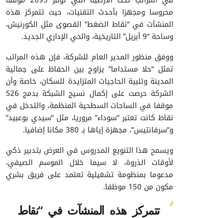
محروسا ومجهزا بأحدث التقنيات، حيث تتمركز هذه
المنشآت في “نقاط الضغط” القصوى مثل الكورنيش،
وساحة “9 أبريل” التاريخية، والحي الإداري الجديد.
ووفق منظور المدير العام للشركة، فإن هذه المرائب
تمثل “حلا مستداما” يزاوج بين الحفاظ على جمالية
المدينة وتلبية الحاجيات المتزايدة للسكان، خاصة وأن
الشركة حرصت على إكمال نسيج الشبكة بدمج 526
موقفا في الساحات السطحية المنظمة، والتدخل في
نقاط كانت تعتبر “سوداء” مروريا، مثل “سيدي بوعبيد”
و”سرفانتيس”، مجهزة إياها بـ 380 مكانا إضافيا.
ويسمح هذا التنويع المدروس في العرض بتدبير ذكي
لأوقات الذروة، لا سيما خلال الموسم الصيفي،
مدعوما بمنظومة تشغيلية تعتمد على فريق بشري
مكون من 150 موظفا.
تتمركز هذه المنشآت في “نقاط