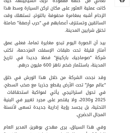
تعاني من “حلقة مفقودة” تربك انسيابيتها، حيث
كانت عملية العثور على مكان لركن السيارة وسط هذا
الزحام أشبه بمغامرة محفوفة بالتوتر، تستهلك وقت
السائقين وتستنزف أعصابهم في “حرب أرصفة” صامتة
تخنق شرايين المدينة.
بيد أن الصورة اليوم تبدو مغايرة تماما، فعلى عمق
أمتار قليلة تحت طبقات الإسفلت المزدحمة، تكتب
شركة “صوماجيك باركينغ” فصلا جديدا في تاريخ
المدينة، باستثمار ضخم ناهز 600 مليون درهم.
وقد نجحت الشركة من خلال هذا الورش في خلق
“عالم مواز” تحت الأرض يقطع جذريا مع صخب السطح،
في تحول استراتيجي يأتي لمواكبة استحقاقات
2025 و2030، ولا يقتصر على مجرد تغيير في البنية
التحتية، بل يجسد رؤية إدارية جديدة تسعى لأنسنة
المجال الحضري.
وفي هذا السياق، يرى مهدي بوهريز، المدير العام