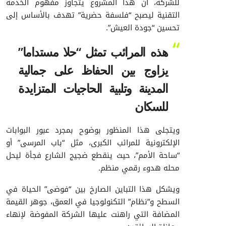
للشركة، أن هذا المشروع يتجاوز مفهوم الخدمة
التقنية ليصبح “فلسفة حضرية” تهدف بالأساس إلى
تحسين “جودة العيش”.
هذه المرائب تمثل “حلا مستداما”
يزاوج بين الحفاظ على جمالية
المدينة وتلبية الحاجيات المتزايدة
للسكان
ويتجلى هذا المنظور بوضوح بمجرد عبور البوابات
الإلكترونية للمرائب الكبرى، مثل “باب المرسى” أو
“ساحة الأمم”، حيث ينقطع ضجيج الشارع فجأة ليحل
محله هدوء رقمي منظم.
ويشكل هذا التباين الصارخ بين “فوضى” الحياة في
السطح و”نظام” التكنولوجيا في العمق، جوهر القيمة
المضافة التي راهنت عليها الشركة المفوضة لإنهاء