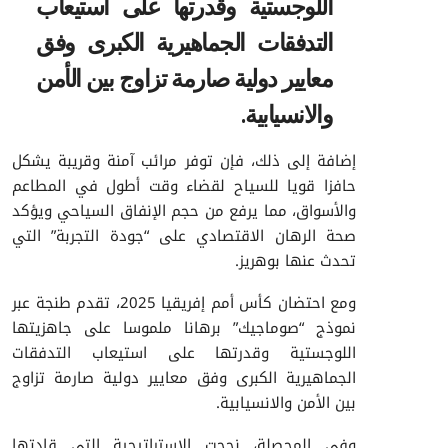
اللوجستية وقدرتها على استيعاب
التدفقات الجماهيرية الكبرى وفق
معايير دولية صارمة تزاوج بين الأمن
والانسيابية.
إضافة إلى ذلك، فإن توفر مرائب آمنة وقريبة يشكل
حافزا قويا للسياح لقضاء وقت أطول في المطاعم
والأسواق، مما يرفع من حجم الإنفاق السياحي ويؤكد
صحة الرهان الاقتصادي على “جودة التجربة” التي
تحدث عنها بوهريز.
ومع احتضان كأس أمم إفريقيا 2025، تقدم طنجة عبر
نموذج “صوماجيك” برهانا ملموسا على جاهزيتها
اللوجستية وقدرتها على استيعاب التدفقات
الجماهيرية الكبرى وفق معايير دولية صارمة تزاوج
بين الأمن والانسيابية.
وفي المحصلة، نجحت الاستراتيجية التي قادتها