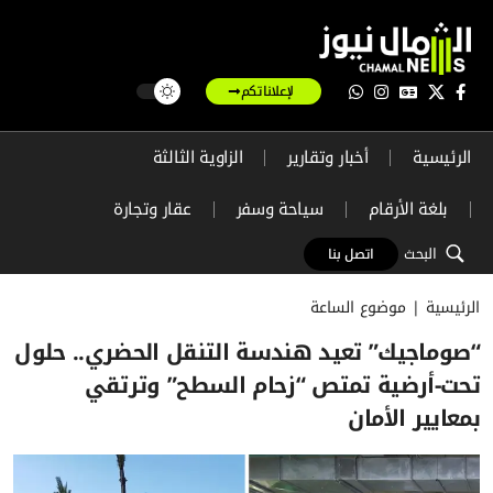
لإعلاناتكم
الرئيسية
أخبار وتقارير
الزاوية الثالثة
بلغة الأرقام
سياحة وسفر
عقار وتجارة
البحث
اتصل بنا
الرئيسية
|
موضوع الساعة
“صوماجيك” تعيد هندسة التنقل الحضري.. حلول
تحت-أرضية تمتص “زحام السطح” وترتقي
بمعايير الأمان