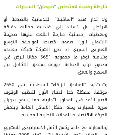
خارطة رقمية لامتصاص “طوفان” السيارات
ولا تدار هذه “الماكينة” الخدماتية بالصدفة أو
الارتجال، بل تستند إلى هندسة مجالية دقيقة
ومعطيات إحصائية صارمة اطلعت عليها صحيفة
“
الشمال نيوز
“، صممت خصيصا لمواجهة التوسع
العمراني السريع. إذ تدير الشركة شبكة معقدة
وشاملة توفر ما مجموعه 5651 مكانا للركن في
مجموع تراب الجماعة، موزعة بمنطق التكامل بين
السطح والعمق.
وتستحوذ “المناطق الزرقاء” السطحية على 2650
موقفا، مشكلة خط الدفاع الأول لتنظيم الوقوف
قصير الأمد في المحاور التجارية، مما يسمح بدوران
سريع للسيارات يمنع احتكار الأماكن العامة وينعش
الحركة الاقتصادية للمحلات التجارية المحاذية.
وبالموازاة مع ذلك، يكمن الثقل الاستراتيجي للمشروع
في المرائب تحت الأرضية التي توفر 2095 موقفا