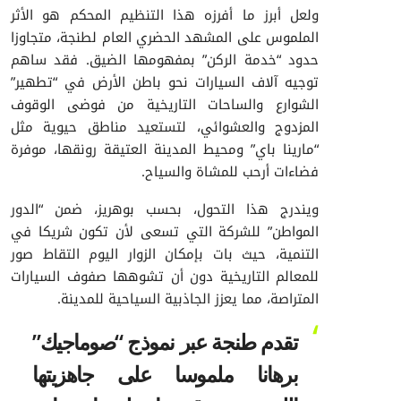
ولعل أبرز ما أفرزه هذا التنظيم المحكم هو الأثر
الملموس على المشهد الحضري العام لطنجة، متجاوزا
حدود “خدمة الركن” بمفهومها الضيق. فقد ساهم
توجيه آلاف السيارات نحو باطن الأرض في “تطهير”
الشوارع والساحات التاريخية من فوضى الوقوف
المزدوج والعشوائي، لتستعيد مناطق حيوية مثل
“مارينا باي” ومحيط المدينة العتيقة رونقها، موفرة
فضاءات أرحب للمشاة والسياح.
ويندرج هذا التحول، بحسب بوهريز، ضمن “الدور
المواطن” للشركة التي تسعى لأن تكون شريكا في
التنمية، حيث بات بإمكان الزوار اليوم التقاط صور
للمعالم التاريخية دون أن تشوهها صفوف السيارات
المتراصة، مما يعزز الجاذبية السياحية للمدينة.
تقدم طنجة عبر نموذج “صوماجيك”
برهانا ملموسا على جاهزيتها